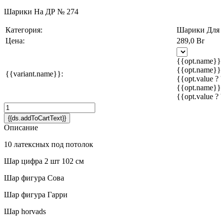
Шарики На ДР № 274
Категория:
Шарики Для 
Цена:
289,0 Br
{{opt.name}}
{{opt.name}}
{{variant.name}}:
{{opt.value ? 
{{opt.name}}
{{opt.value ? 
{{ds.addToCartText}}
Описание
10 латексных под потолок
Шар цифра 2 шт 102 см
Шар фигура Сова
Шар фигура Гарри
Шар horvads