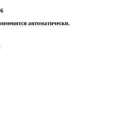
86
рименится автоматически.
!