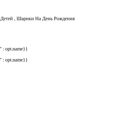
Детей , Шарики На День Рождения
'' : opt.name}}
'' : opt.name}}