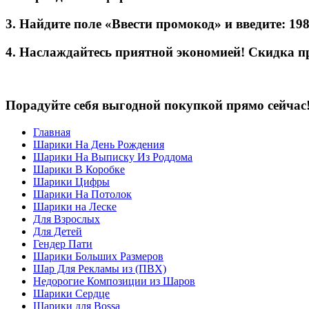
3. Найдите поле «Ввести промокод» и введите: 19
4. Наслаждайтесь приятной экономией! Скидка п
Порадуйте себя выгодной покупкой прямо сейчас
Главная
Шарики На День Рождения
Шарики На Выписку Из Роддома
Шарики В Коробке
Шарики Цифры
Шарики На Потолок
Шарики на Леске
Для Взрослых
Для Детей
Гендер Пати
Шарики Больших Размеров
Шар Для Рекламы из (ПВХ)
Недорогие Композиции из Шаров
Шарики Сердце
Шарики для Воssa