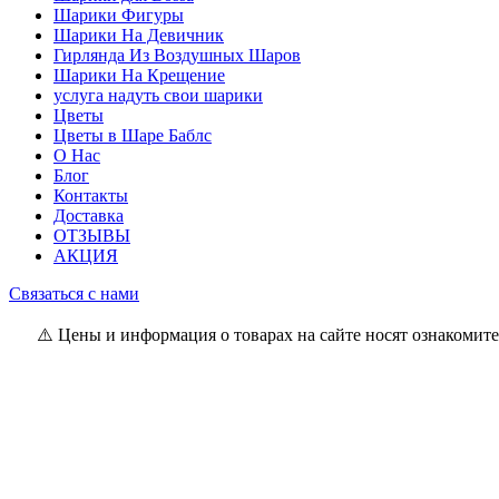
Шарики Фигуры
Шарики На Девичник
Гирлянда Из Воздушных Шаров
Шарики На Крещение
услуга надуть свои шарики
Цветы
Цветы в Шаре Баблс
О Нас
Блог
Контакты
Доставка
ОТЗЫВЫ
АКЦИЯ
Связаться с нами
⚠️ Цены и информация о товарах на сайте носят ознакомите
Владелец магазина: ИП Самсонова И.Л