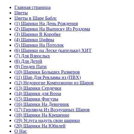
Главная страница
Цветы
Цветы в Шаре Баблс
(1) Шарики На День Рождения
(2) Шарики На Выписку Из Роддома
(3) Шарики В Коробке
(4) Шарики Цифры
(5) Шарики На Потолок
(6) Шарики на Леске (капельки) ХИТ
(7) Для Взрослых
(8) Для Детей
(9) Гендер Пати
(10) Шарики Больших Размеров
(11) Шар Для Рекламы из (ПВХ)
(12) Недорогие Композиции из Шаров
(13) Шарики Сердечки
(14) Шарики для Воssa
(15) Шарики Фигуры
(16) Шарики На Девичник
(17) Гирлянда Из Воздушных Шаров
(18) Шарики На Крещение
(19) Услуга надуть свои шарики
(20) Шарики На Юбилей
О Нас