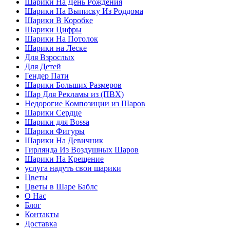
Шарики На День Рождения
Шарики На Выписку Из Роддома
Шарики В Коробке
Шарики Цифры
Шарики На Потолок
Шарики на Леске
Для Взрослых
Для Детей
Гендер Пати
Шарики Больших Размеров
Шар Для Рекламы из (ПВХ)
Недорогие Композиции из Шаров
Шарики Сердце
Шарики для Воssa
Шарики Фигуры
Шарики На Девичник
Гирлянда Из Воздушных Шаров
Шарики На Крещение
услуга надуть свои шарики
Цветы
Цветы в Шаре Баблс
О Нас
Блог
Контакты
Доставка