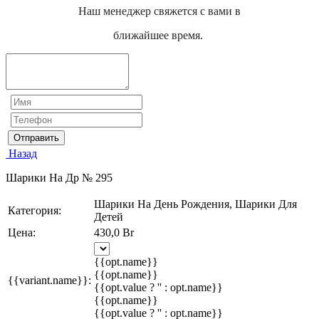
Наш менеджер свяжется с вами в
ближайшее время.
Отправить
Назад
Шарики На Др № 295
Шарики На День Рождения, Шарики Для
Категория:
Детей
Цена:
430,0 Br
{{opt.name}}
{{opt.name}}
{{variant.name}}:
{{opt.value ? '' : opt.name}}
{{opt.name}}
{{opt.value ? '' : opt.name}}