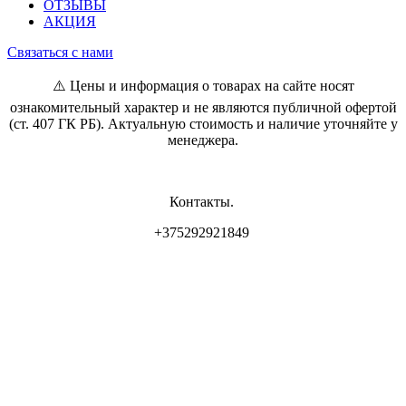
ОТЗЫВЫ
АКЦИЯ
Связаться с нами
⚠️ Цены и информация о товарах на сайте носят
ознакомительный характер и не являются публичной офертой
(ст. 407 ГК РБ). Актуальную стоимость и наличие уточняйте у
менеджера.
Контакты.
+375292921849
Владелец магазина: ИП Самсонова И.Л
Свидетельство о регистрации: 0837556 от 17.05.2022 выдан
Минским горисполкомом.
Юр. адрес: г. Минск, ул. Пр. Мира 2
Интернет-магазин зарегистрирован РБ 17.05.22