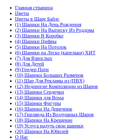
Главная страница
Цветы
Цветы в Шаре Баблс
(1) Шарики На День Рождения
(2) Шарики На Выписку Из Роддома
(3) Шарики В Коробке
(4) Шарики Цифры
(5) Шарики На Потолок
(6) Шарики на Леске (капельки) ХИТ
(7) Для Взрослых
(8) Для Детей
(9) Гендер Пати
(10) Шарики Больших Размеров
(11) Шар Для Рекламы из (ПВХ)
(12) Недорогие Композиции из Шаров
(13) Шарики Сердечки
(14) Шарики для Воssa
(15) Шарики Фигуры
(16) Шарики На Девичник
(17) Гирлянда Из Воздушных Шаров
(18) Шарики На Крещение
(19) Услуга надуть свои шарики
(20) Шарики На Юбилей
О Нас