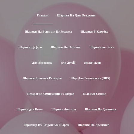
Главная
Шарики На День Рождения
Шарики На Выписку Из Роддома
Шарики В Коробке
Шарики Цифры
Шарики На Потолок
Шарики на Леске
Для Взрослых
Для Детей
Гендер Пати
Шарики Больших Размеров
Шар Для Рекламы из (ПВХ)
Недорогие Композиции из Шаров
Шарики Сердце
Шарики для Воssa
Шарики Фигуры
Шарики На Девичник
Гирлянда Из Воздушных Шаров
Шарики На Крещение