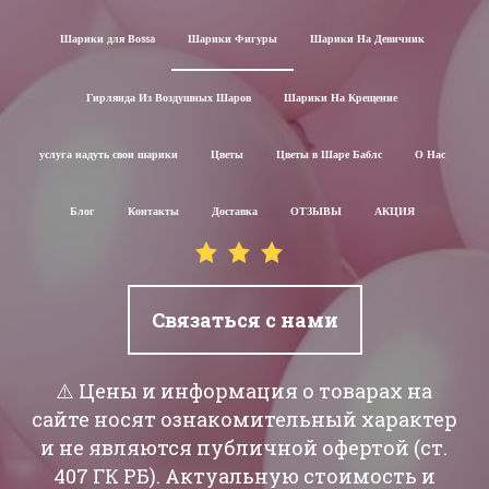
Шарики для Воssa
Шарики Фигуры
Шарики На Девичник
Гирлянда Из Воздушных Шаров
Шарики На Крещение
услуга надуть свои шарики
Цветы
Цветы в Шаре Баблс
О Нас
Блог
Контакты
Доставка
ОТЗЫВЫ
АКЦИЯ
Связаться с нами
⚠️ Цены и информация о товарах на
сайте носят ознакомительный характер
и не являются публичной офертой (ст.
407 ГК РБ). Актуальную стоимость и