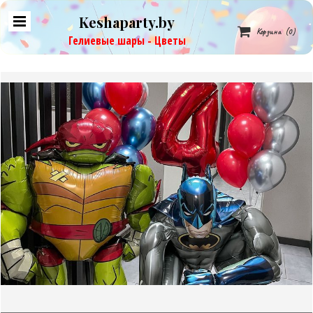
Keshaparty.by

Корзина
(0)
Гелиевые шары - Цветы