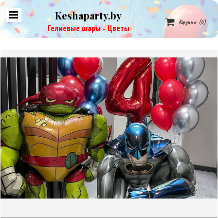
Keshaparty.by

Корзина
(0)
Гелиевые шары - Цветы