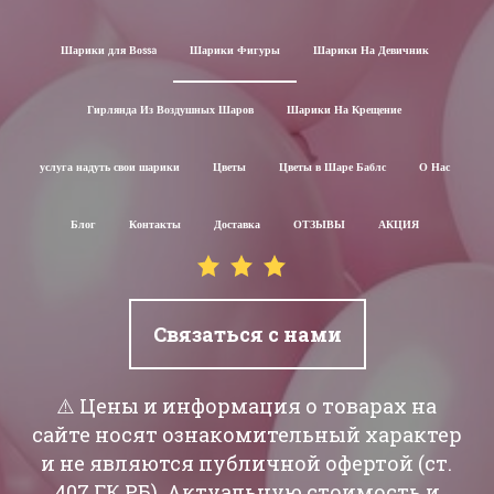
Шарики для Воssa
Шарики Фигуры
Шарики На Девичник
Гирлянда Из Воздушных Шаров
Шарики На Крещение
услуга надуть свои шарики
Цветы
Цветы в Шаре Баблс
О Нас
Блог
Контакты
Доставка
ОТЗЫВЫ
АКЦИЯ
Связаться с нами
⚠️ Цены и информация о товарах на
сайте носят ознакомительный характер
и не являются публичной офертой (ст.
407 ГК РБ). Актуальную стоимость и