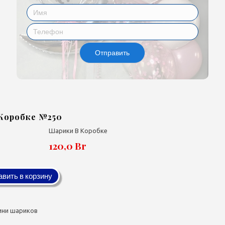
Отправить
Коробке №250
Шарики В Коробке
120,0 Br
вить в корзину
ини шариков