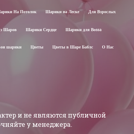
арики На Потолок
Шарики на Леске
Для Взрослых
из Шаров
Шарики Сердце
Шарики для Воssa
свои шарики
Цветы
Цветы в Шаре Баблс
О Нас
актер и не являются публичной
точняйте у менеджера.