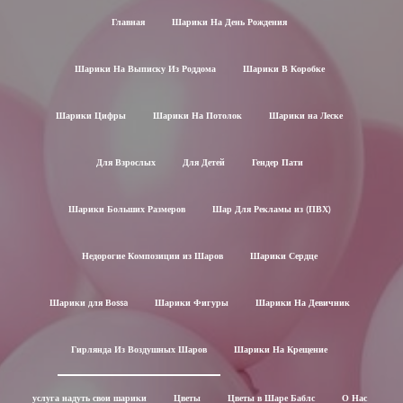
Главная
Шарики На День Рождения
Шарики На Выписку Из Роддома
Шарики В Коробке
Шарики Цифры
Шарики На Потолок
Шарики на Леске
Для Взрослых
Для Детей
Гендер Пати
Шарики Больших Размеров
Шар Для Рекламы из (ПВХ)
Недорогие Композиции из Шаров
Шарики Сердце
Шарики для Воssa
Шарики Фигуры
Шарики На Девичник
Гирлянда Из Воздушных Шаров
Шарики На Крещение
услуга надуть свои шарики
Цветы
Цветы в Шаре Баблс
О Нас