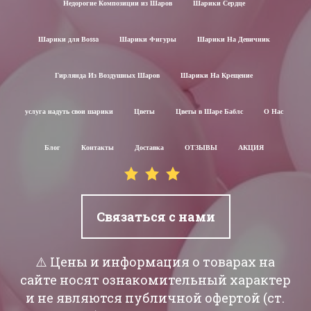
Недорогие Композиции из Шаров
Шарики Сердце
Шарики для Воssa
Шарики Фигуры
Шарики На Девичник
Гирлянда Из Воздушных Шаров
Шарики На Крещение
услуга надуть свои шарики
Цветы
Цветы в Шаре Баблс
О Нас
Блог
Контакты
Доставка
ОТЗЫВЫ
АКЦИЯ
Связаться с нами
⚠️ Цены и информация о товарах на
сайте носят ознакомительный характер
и не являются публичной офертой (ст.