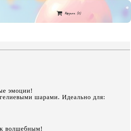

Корзина
(0)
ые эмоции!
 гелиевыми шарами. Идеально для:
ик волшебным!