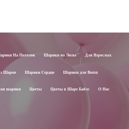
арики На Потолок
Шарики на Леске
Для Взрослых
из Шаров
Шарики Сердце
Шарики для Воssa
свои шарики
Цветы
Цветы в Шаре Баблс
О Нас