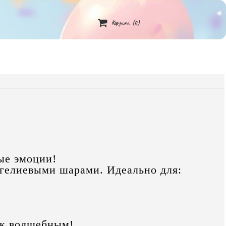

Корзина
(0)
ые эмоции!
 гелиевыми шарами. Идеально для:
ик волшебным!