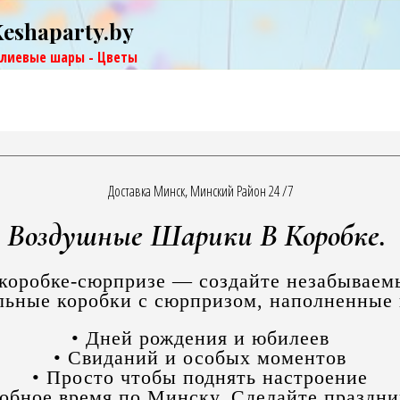
Keshaparty.by
елиевые шары - Цветы
Доставка Минск, Минский Район 24 /7
Воздушные Шарики В Коробке.
коробке-сюрпризе — создайте незабываем
альные коробки с сюрпризом, наполненные
• Дней рождения и юбилеев
• Свиданий и особых моментов
• Просто чтобы поднять настроение
добное время по Минску. Сделайте праздн