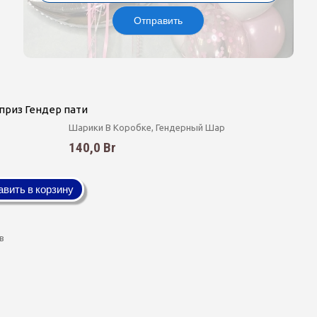
Отправить
риз Гендер пати
Шарики В Коробке, Гендерный Шар
140,0 Br
вить в корзину
ов