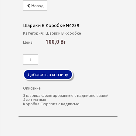
Заказать Шарики В Коробке
Назад
Сюрприз
Шарики В Коробке № 239
Категория:
Шарики В Коробке
100,0 Br
Цена:
Добавить в корзину
Описание
3 шарика фольгированные с надписью вашей
4 латексных
Коробка Сюрприз с надписью