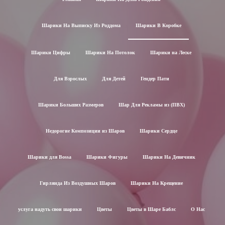
Шарики На Выписку Из Роддома
Шарики В Коробке
Шарики Цифры
Шарики На Потолок
Шарики на Леске
Для Взрослых
Для Детей
Гендер Пати
Шарики Больших Размеров
Шар Для Рекламы из (ПВХ)
Недорогие Композиции из Шаров
Шарики Сердце
Шарики для Воssa
Шарики Фигуры
Шарики На Девичник
Гирлянда Из Воздушных Шаров
Шарики На Крещение
услуга надуть свои шарики
Цветы
Цветы в Шаре Баблс
О Нас