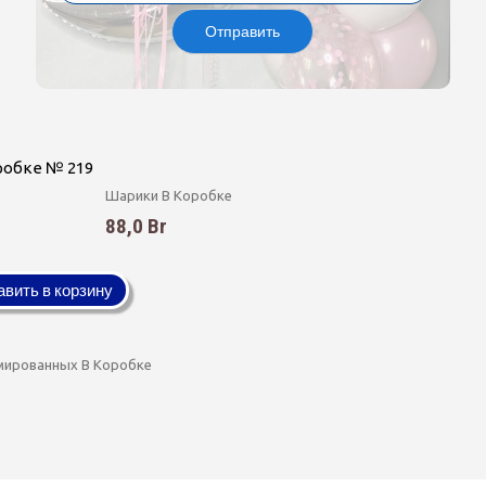
Отправить
робке № 219
Шарики В Коробке
88,0 Br
вить в корзину
мированных В Коробке