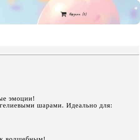

Корзина
(0)
ые эмоции!
 гелиевыми шарами. Идеально для:
ик волшебным!