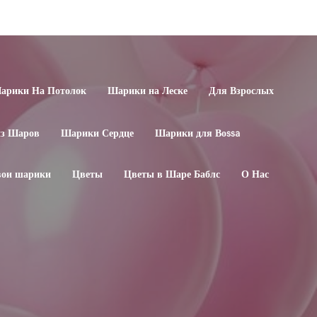
арики На Потолок
Шарики на Леске
Для Взрослых
из Шаров
Шарики Сердце
Шарики для Воssa
свои шарики
Цветы
Цветы в Шаре Баблс
О Нас