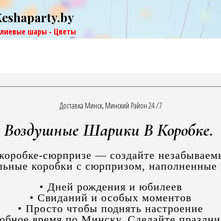
Keshaparty.by
елиевые шары - Цветы
Доставка Минск, Минский Район 24 /7
Воздушные Шарики В Коробке.
коробке-сюрпризе — создайте незабываем
альные коробки с сюрпризом, наполненные
• Дней рождения и юбилеев
• Свиданий и особых моментов
• Просто чтобы поднять настроение
добное время по Минску. Сделайте праздн