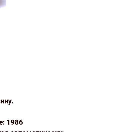
ину.
е: 1986