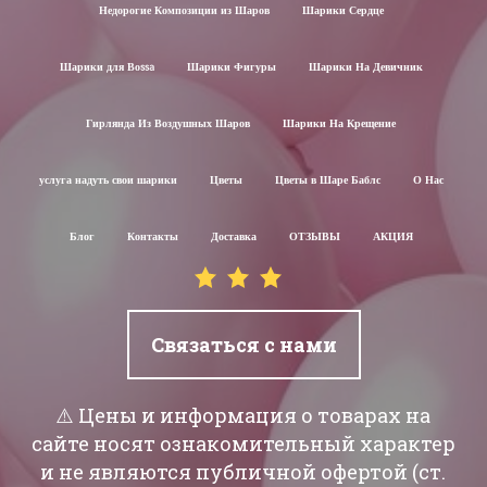
Недорогие Композиции из Шаров
Шарики Сердце
Шарики для Воssa
Шарики Фигуры
Шарики На Девичник
Гирлянда Из Воздушных Шаров
Шарики На Крещение
услуга надуть свои шарики
Цветы
Цветы в Шаре Баблс
О Нас
Блог
Контакты
Доставка
ОТЗЫВЫ
АКЦИЯ
Связаться с нами
⚠️ Цены и информация о товарах на
сайте носят ознакомительный характер
и не являются публичной офертой (ст.