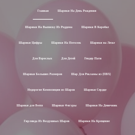
Главная
Шарики На День Рождения
Шарики На Выписку Из Роддома
Шарики В Коробке
Шарики Цифры
Шарики На Потолок
Шарики на Леске
Для Взрослых
Для Детей
Гендер Пати
Шарики Больших Размеров
Шар Для Рекламы из (ПВХ)
Недорогие Композиции из Шаров
Шарики Сердце
Шарики для Воssa
Шарики Фигуры
Шарики На Девичник
Гирлянда Из Воздушных Шаров
Шарики На Крещение