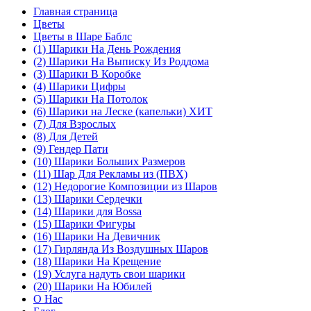
Главная страница
Цветы
Цветы в Шаре Баблс
(1) Шарики На День Рождения
(2) Шарики На Выписку Из Роддома
(3) Шарики В Коробке
(4) Шарики Цифры
(5) Шарики На Потолок
(6) Шарики на Леске (капельки) ХИТ
(7) Для Взрослых
(8) Для Детей
(9) Гендер Пати
(10) Шарики Больших Размеров
(11) Шар Для Рекламы из (ПВХ)
(12) Недорогие Композиции из Шаров
(13) Шарики Сердечки
(14) Шарики для Воssa
(15) Шарики Фигуры
(16) Шарики На Девичник
(17) Гирлянда Из Воздушных Шаров
(18) Шарики На Крещение
(19) Услуга надуть свои шарики
(20) Шарики На Юбилей
О Нас