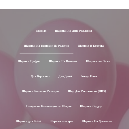
Главная
Шарики На День Рождения
Шарики На Выписку Из Роддома
Шарики В Коробке
Шарики Цифры
Шарики На Потолок
Шарики на Леске
Для Взрослых
Для Детей
Гендер Пати
Шарики Больших Размеров
Шар Для Рекламы из (ПВХ)
Недорогие Композиции из Шаров
Шарики Сердце
Шарики для Воssa
Шарики Фигуры
Шарики На Девичник