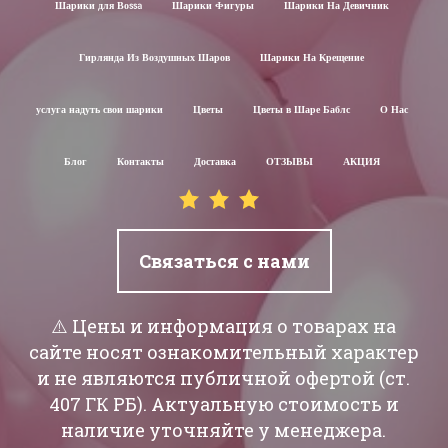
Шарики для Воssa
Шарики Фигуры
Шарики На Девичник
Гирлянда Из Воздушных Шаров
Шарики На Крещение
услуга надуть свои шарики
Цветы
Цветы в Шаре Баблс
О Нас
Блог
Контакты
Доставка
ОТЗЫВЫ
АКЦИЯ
Связаться с нами
⚠️ Цены и информация о товарах на
сайте носят ознакомительный характер
и не являются публичной офертой (ст.
407 ГК РБ). Актуальную стоимость и
наличие уточняйте у менеджера.