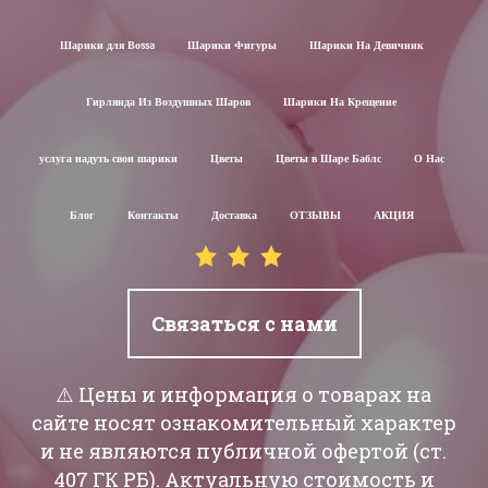
Шарики для Воssa
Шарики Фигуры
Шарики На Девичник
Гирлянда Из Воздушных Шаров
Шарики На Крещение
услуга надуть свои шарики
Цветы
Цветы в Шаре Баблс
О Нас
Блог
Контакты
Доставка
ОТЗЫВЫ
АКЦИЯ
Связаться с нами
⚠️ Цены и информация о товарах на
сайте носят ознакомительный характер
и не являются публичной офертой (ст.
407 ГК РБ). Актуальную стоимость и