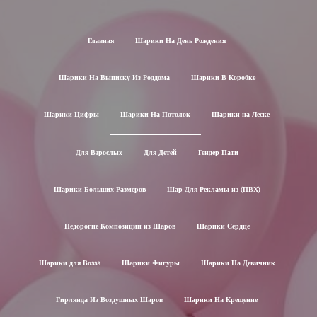
Главная
Шарики На День Рождения
Шарики На Выписку Из Роддома
Шарики В Коробке
Шарики Цифры
Шарики На Потолок
Шарики на Леске
Для Взрослых
Для Детей
Гендер Пати
Шарики Больших Размеров
Шар Для Рекламы из (ПВХ)
Недорогие Композиции из Шаров
Шарики Сердце
Шарики для Воssa
Шарики Фигуры
Шарики На Девичник
Гирлянда Из Воздушных Шаров
Шарики На Крещение