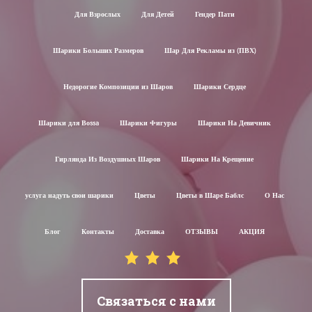
Для Взрослых
Для Детей
Гендер Пати
Шарики Больших Размеров
Шар Для Рекламы из (ПВХ)
Недорогие Композиции из Шаров
Шарики Сердце
Шарики для Воssa
Шарики Фигуры
Шарики На Девичник
Гирлянда Из Воздушных Шаров
Шарики На Крещение
услуга надуть свои шарики
Цветы
Цветы в Шаре Баблс
О Нас
Блог
Контакты
Доставка
ОТЗЫВЫ
АКЦИЯ
Связаться с нами