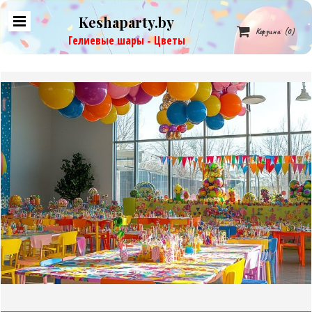
Keshaparty.by

Корзина
(0)
Гелиевые шары - Цветы