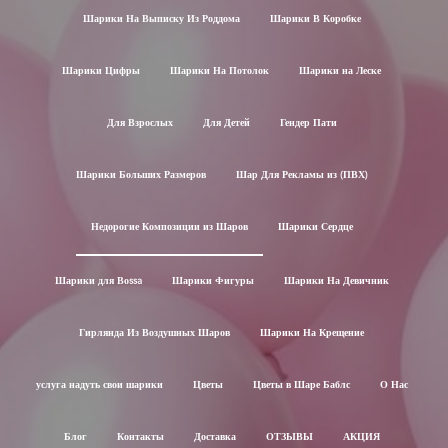
Шарики На Выписку Из Роддома
Шарики В Коробке
Шарики Цифры
Шарики На Потолок
Шарики на Леске
Для Взрослых
Для Детей
Гендер Пати
Шарики Больших Размеров
Шар Для Рекламы из (ПВХ)
Недорогие Композиции из Шаров
Шарики Сердце
Шарики для Воssa
Шарики Фигуры
Шарики На Девичник
Гирлянда Из Воздушных Шаров
Шарики На Крещение
услуга надуть свои шарики
Цветы
Цветы в Шаре Баблс
О Нас
Блог
Контакты
Доставка
ОТЗЫВЫ
АКЦИЯ