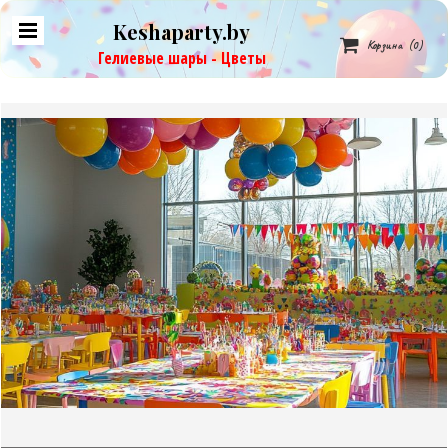
Keshaparty.by

Корзина
(0)
Гелиевые шары - Цветы