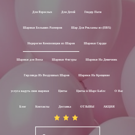
Для Взрослых
Для Детей
Гендер Пати
Шарики Больших Размеров
Шар Для Рекламы из (ПВХ)
Недорогие Композиции из Шаров
Шарики Сердце
Шарики для Воssa
Шарики Фигуры
Шарики На Девичник
Гирлянда Из Воздушных Шаров
Шарики На Крещение
услуга надуть свои шарики
Цветы
Цветы в Шаре Баблс
О Нас
Блог
Контакты
Доставка
ОТЗЫВЫ
АКЦИЯ