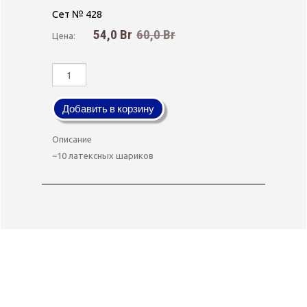
-10%
Сет № 428
54,0 Br
60,0 Br
Цена:
Добавить в корзину
Описание
~10 латексных шариков