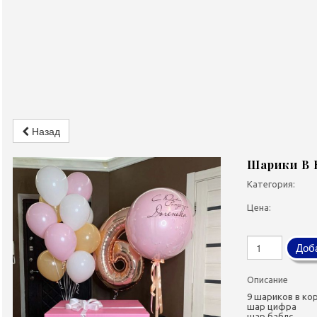
Назад
Шарики В 
Категория:
Цена:
Доба
Описание
9 шариков в ко
шар цифра
шар баблс