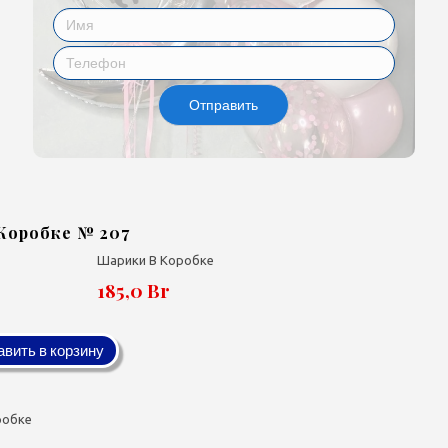
Отправить
Коробке № 207
Шарики В Коробке
185,0 Br
вить в корзину
робке