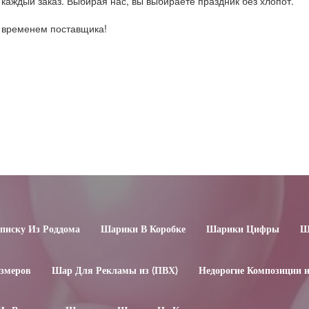
каждый заказ. Выбирая нас, вы выбираете праздник без хлопот.
о временем поставщика!
иску Из Роддома
Шарики В Коробке
Шарики Цифры
Ш
змеров
Шар Для Рекламы из (ПВХ)
Недорогие Композиции 