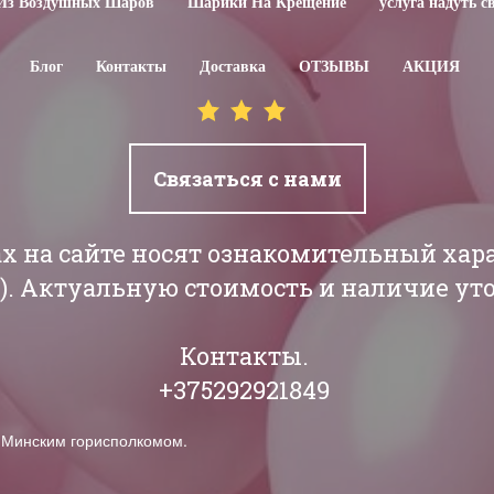
Из Воздушных Шаров
Шарики На Крещение
услуга надуть 
Блог
Контакты
Доставка
ОТЗЫВЫ
АКЦИЯ
Связаться с нами
ах на сайте носят ознакомительный хар
РБ). Актуальную стоимость и наличие у
Контакты.
+375292921849
н Минским горисполкомом.