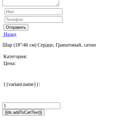
Отправить
Назад
Шар (18''/46 см) Сердце, Гранатовый, сатин
Категория:
Цена:
{{variant.name}}:
{{ds.addToCartText}}