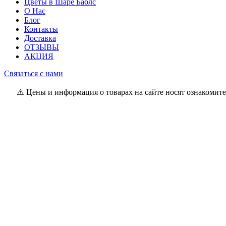
Цветы в Шаре Баблс
О Нас
Блог
Контакты
Доставка
ОТЗЫВЫ
АКЦИЯ
Связаться с нами
⚠️ Цены и информация о товарах на сайте носят ознакомите
Владелец магазина: ИП Самсонова И.Л
Свидетельство о регистрации: 0837556 от 17.05.2022 выдан М
Юр. адрес: г. Минск, ул. Пр. Мира 2
Интернет-магазин зарегистрирован РБ 17.05.22