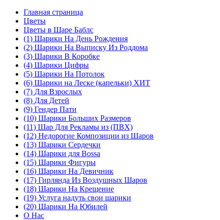
Главная страница
Цветы
Цветы в Шаре Баблс
(1) Шарики На День Рождения
(2) Шарики На Выписку Из Роддома
(3) Шарики В Коробке
(4) Шарики Цифры
(5) Шарики На Потолок
(6) Шарики на Леске (капельки) ХИТ
(7) Для Взрослых
(8) Для Детей
(9) Гендер Пати
(10) Шарики Больших Размеров
(11) Шар Для Рекламы из (ПВХ)
(12) Недорогие Композиции из Шаров
(13) Шарики Сердечки
(14) Шарики для Воssa
(15) Шарики Фигуры
(16) Шарики На Девичник
(17) Гирлянда Из Воздушных Шаров
(18) Шарики На Крещение
(19) Услуга надуть свои шарики
(20) Шарики На Юбилей
О Нас