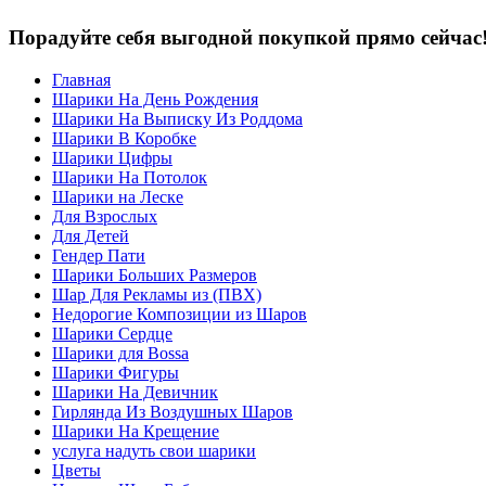
Порадуйте себя выгодной покупкой прямо сейчас
Главная
Шарики На День Рождения
Шарики На Выписку Из Роддома
Шарики В Коробке
Шарики Цифры
Шарики На Потолок
Шарики на Леске
Для Взрослых
Для Детей
Гендер Пати
Шарики Больших Размеров
Шар Для Рекламы из (ПВХ)
Недорогие Композиции из Шаров
Шарики Сердце
Шарики для Воssa
Шарики Фигуры
Шарики На Девичник
Гирлянда Из Воздушных Шаров
Шарики На Крещение
услуга надуть свои шарики
Цветы