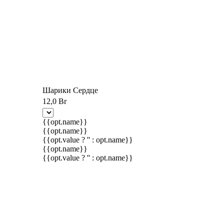
Шарики Сердце
12,0 Br
{{opt.name}}
{{opt.name}}
{{opt.value ? '' : opt.name}}
{{opt.name}}
{{opt.value ? '' : opt.name}}