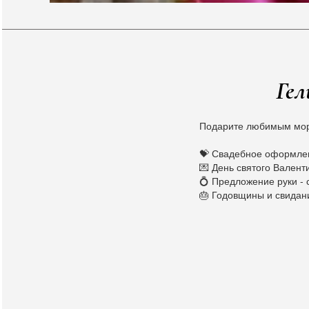
Гел
Подарите любимым мор
💝 Свадебное оформлен
💌 День святого Валент
💍 Предложение руки -
🎂 Годовщины и свидан