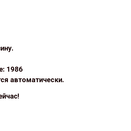
ину.
е: 1986
тся автоматически.
ейчас!