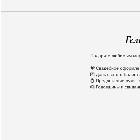
Гел
Подарите любимым мор
💝 Свадебное оформлен
💌 День святого Валент
💍 Предложение руки -
🎂 Годовщины и свидан