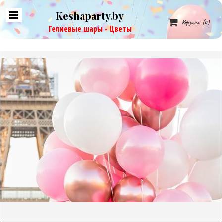
Keshaparty.by

Корзина
(0)
Гелиевые шары - Цветы