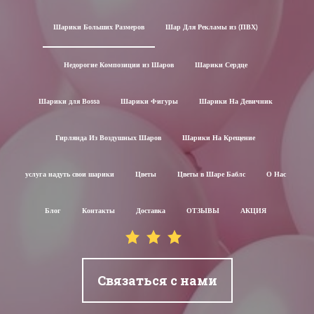
Шарики Больших Размеров
Шар Для Рекламы из (ПВХ)
Недорогие Композиции из Шаров
Шарики Сердце
Шарики для Воssa
Шарики Фигуры
Шарики На Девичник
Гирлянда Из Воздушных Шаров
Шарики На Крещение
услуга надуть свои шарики
Цветы
Цветы в Шаре Баблс
О Нас
Блог
Контакты
Доставка
ОТЗЫВЫ
АКЦИЯ
Связаться с нами