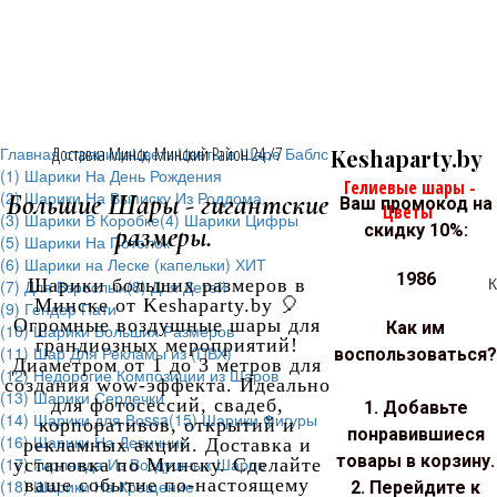
Главная страница
Доставка Минск, Минский Район 24 /7
Цветы
Цветы в Шаре Баблс
Keshaparty.by
(1) Шарики На День Рождения
Гелиевые шары -
(2) Шарики На Выписку Из Роддома
Большие Шары - гигантские
Ваш промокод на
Цветы
(3) Шарики В Коробке
(4) Шарики Цифры
размеры.
скидку 10%:
(5) Шарики На Потолок
(6) Шарики на Леске (капельки) ХИТ
1986
К
Шарики больших размеров в
(7) Для Взрослых
(8) Для Детей
Минске от Keshaparty.by 🎈
(9) Гендер Пати
Огромные воздушные шары для
Как им
(10) Шарики Больших Размеров
грандиозных мероприятий!
(11) Шар Для Рекламы из (ПВХ)
воспользоваться?
Диаметром от 1 до 3 метров для
(12) Недорогие Композиции из Шаров
создания wow-эффекта. Идеально
(13) Шарики Сердечки
для фотосессий, свадеб,
1. Добавьте
(14) Шарики для Воssa
(15) Шарики Фигуры
корпоративов, открытий и
понравившиеся
(16) Шарики На Девичник
рекламных акций. Доставка и
товары в корзину.
(17) Гирлянда Из Воздушных Шаров
установка по Минску. Сделайте
ваше событие по-настоящему
(18) Шарики На Крещение
2. Перейдите к