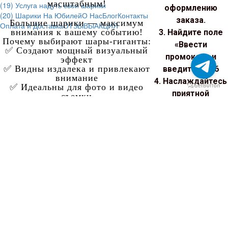
масштабным!
(19) Услуга надуть свои шарики
оформлению
(20) Шарики На Юбилей
О Нас
Блог
Контакты
заказа.
Большие шарики — максимум
Оплата и Доставка
ОТЗЫВЫ
АКЦИЯ
внимания к вашему событию!
3. Найдите поле
Почему выбирают шары-гиганты:
«Ввести
✅ Создают мощный визуальный
промокод» и
эффект
✅ Видны издалека и привлекают
введите: 1986
внимание
4. Наслаждайтесь
✅ Идеальны для фото и видео
приятной
съемки
✅ Подходят для помещений и
экономией!
улицы
Скидка
✅ Запоминаются надолго
применится
Превратите обычное мероприятие
в грандиозное шоу!
автоматически.
+375292921849
Порадуйте себя
выгодной
покупкой прямо
сейчас!
Заполните Форму