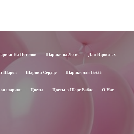
арики На Потолок
Шарики на Леске
Для Взрослых
из Шаров
Шарики Сердце
Шарики для Воssa
свои шарики
Цветы
Цветы в Шаре Баблс
О Нас