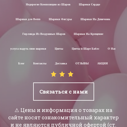
Недорогие Композиции из Шаров
Шарики Сердце
Шарики для Воssa
Шарики Фигуры
Шарики На Девичник
Гирлянда Из Воздушных Шаров
Шарики На Крещение
услуга надуть свои шарики
Цветы
Цветы в Шаре Баблс
О Нас
Блог
Контакты
Доставка
ОТЗЫВЫ
АКЦИЯ
Связаться с нами
⚠️ Цены и информация о товарах на
сайте носят ознакомительный характер
и не являются публичной офертой (ст.